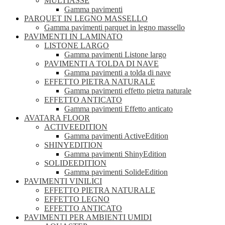
MULTIASSE
Gamma pavimenti
PARQUET IN LEGNO MASSELLO
Gamma pavimenti parquet in legno massello
PAVIMENTI IN LAMINATO
LISTONE LARGO
Gamma pavimenti Listone largo
PAVIMENTI A TOLDA DI NAVE
Gamma pavimenti a tolda di nave
EFFETTO PIETRA NATURALE
Gamma pavimenti effetto pietra naturale
EFFETTO ANTICATO
Gamma pavimenti Effetto anticato
AVATARA FLOOR
ACTIVEEDITION
Gamma pavimenti ActiveEdition
SHINYEDITION
Gamma pavimenti ShinyEdition
SOLIDEEDITION
Gamma pavimenti SolideEdition
PAVIMENTI VINILICI
EFFETTO PIETRA NATURALE
EFFETTO LEGNO
EFFETTO ANTICATO
PAVIMENTI PER AMBIENTI UMIDI