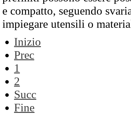
e compatto, seguendo svaria
impiegare utensili o materia
Inizio
Prec
1
2
Succ
Fine