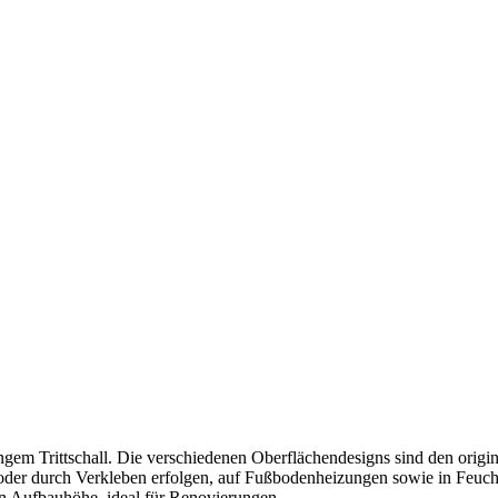
eringem Trittschall. Die verschiedenen Oberflächendesigns sind den or
er durch Verkleben erfolgen, auf Fußbodenheizungen sowie in Feuchtr
en Aufbauhöhe, ideal für Renovierungen.