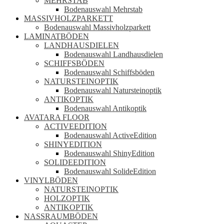
MEHRSTAB
Bodenauswahl Mehrstab
MASSIVHOLZPARKETT
Bodenauswahl Massivholzparkett
LAMINATBÖDEN
LANDHAUSDIELEN
Bodenauswahl Landhausdielen
SCHIFFSBÖDEN
Bodenauswahl Schiffsböden
NATURSTEINOPTIK
Bodenauswahl Natursteinoptik
ANTIKOPTIK
Bodenauswahl Antikoptik
AVATARA FLOOR
ACTIVEEDITION
Bodenauswahl ActiveEdition
SHINYEDITION
Bodenauswahl ShinyEdition
SOLIDEEDITION
Bodenauswahl SolideEdition
VINYLBÖDEN
NATURSTEINOPTIK
HOLZOPTIK
ANTIKOPTIK
NASSRAUMBÖDEN