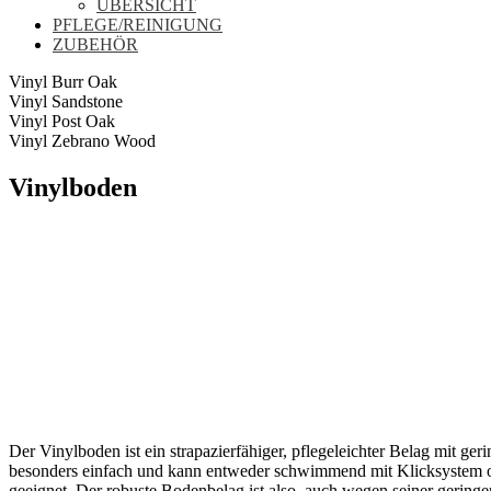
ÜBERSICHT
PFLEGE/REINIGUNG
ZUBEHÖR
Vinyl Burr Oak
Vinyl Sandstone
Vinyl Post Oak
Vinyl Zebrano Wood
Vinylboden
Der Vinylboden ist ein strapazierfähiger, pflegeleichter Belag mit g
besonders einfach und kann entweder schwimmend mit Klicksystem od
geeignet. Der robuste Bodenbelag ist also, auch wegen seiner gering